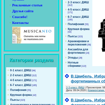
2-3 класс ДМШ
Рекламные статьи
[112]
4-5 класс ДМШ
Друзья сайта
[171]
Спасибо!
6-7 класс ДМШ
[185]
Контакты
Полифония
[55]
Крупная форма
[42]
Пьесы
[323]
Аранжировки и
переложения
[56]
Ансамбли для
фортепиано
[24]
Этюды
[28]
Категории раздела
Нотные
сборники
[122]
0-1 класс ДМШ
[94]
2-3 класс ДМШ
В.Цвибель, Избр
[112]
4-5 класс ДМШ
фортепианных с
[171]
6-7 класс ДМШ
[185]
2-3 класс ДМШ
|
Просмотров:
5
Полифония
Дата:
09.04.2020
|
Комментарии 
[55]
Крупная форма
[42]
В.Цвибель, Избр
Пьесы
[323]
Аранжировки и переложения