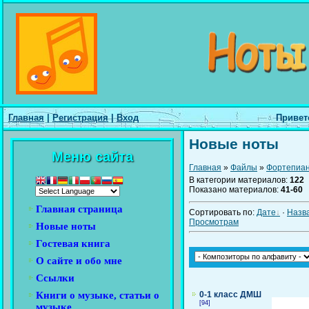
Главная
|
Регистрация
|
Вход
Привет
Новые ноты
Меню сайта
Главная
»
Файлы
»
Фортепиа
В категории материалов
:
122
Показано материалов
:
41-60
Главная страница
Сортировать по
:
Дате
·
Назв
Просмотрам
Новые ноты
Гостевая книга
О сайте и обо мне
Ссылки
Книги о музыке, статьи о
0-1 класс ДМШ
[94]
музыке