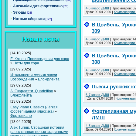
фортепианных с
[56]
Ансамбли для фортепиано
[24]
4-5 класс ДМШ
|
Просмотров:
5
Дата:
09.04.2020
|
Комментарии 
Этюды
[28]
Нотные сборники
[122]
В.Цвибель, Урок
309
Новые ноты
4-5 класс ДМШ
|
Просмотров:
4
Дата:
09.04.2020
|
Комментарии 
[14.10.2025]
В.Цвибель, Урок
Е. Клюев. Произведения для хора
308
»
Ноты для хора
[29.09.2025]
4-5 класс ДМШ
|
Просмотров:
3
Дата:
09.04.2020
|
Комментарии 
Итальянская музыка эпохи
Возрождения
»
Блокфлейта
[29.09.2025]
Пьесы русских к
A. Скарлатти. Quartettino
»
6-7 класс ДМШ
|
Просмотров:
2
Блокфлейта
|
Дата:
09.04.2020
|
Комментарии
[13.09.2025]
Easy Piano Classics (Лёгкая
Фортепианная му
фортепианная классика)
»
Фортепиано
ДМШ
[13.04.2025]
4-5 класс ДМШ
|
Просмотров:
9
Alex Turnip. Страшная история,
Дата:
09.04.2020
|
Комментарии 
рассказанная ночью старинными