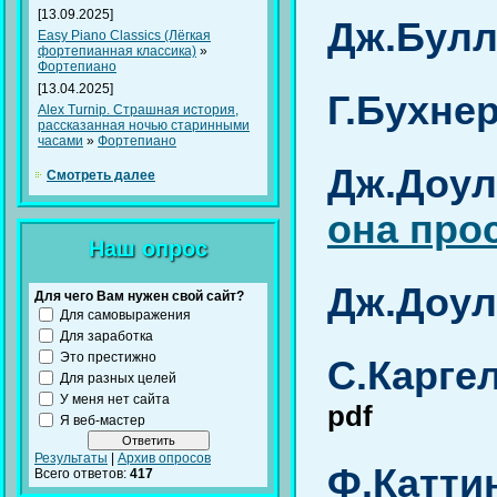
[13.09.2025]
Дж.Булл
Easy Piano Classics (Лёгкая
фортепианная классика)
»
Фортепиано
[13.04.2025]
Г.Бухнер
Alex Turnip. Страшная история,
рассказанная ночью старинными
часами
»
Фортепиано
Дж.Доул
Смотреть далее
она про
Наш опрос
Дж.Доул
Для чего Вам нужен свой сайт?
Для самовыражения
Для заработка
Это престижно
С.Каргел
Для разных целей
У меня нет сайта
pdf
Я веб-мастер
Результаты
|
Архив опросов
Ф.Каттин
Всего ответов:
417