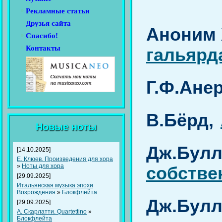
Рекламные статьи
Друзья сайта
Аноним 
Спасибо!
Контакты
гальярд
Г.Ф.Ане
В.Бёрд,
Новые ноты
Дж.Булл
[14.10.2025]
Е. Клюев. Произведения для хора
»
Ноты для хора
собстве
[29.09.2025]
Итальянская музыка эпохи
Возрождения
»
Блокфлейта
Дж.Булл
[29.09.2025]
A. Скарлатти. Quartettino
»
Блокфлейта