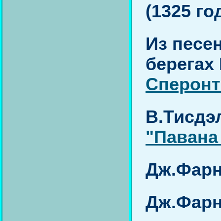
(1325 год
Из песе
берегах
Сперонт
В.Тисдэ
"Павана
Дж.Фарн
Дж.Фарн