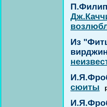
П.Филип
Дж.Качч
возлюбл
Из "Фит
вирджин
неизвес
И.Я.Фро
сюиты
И.Я.Фро